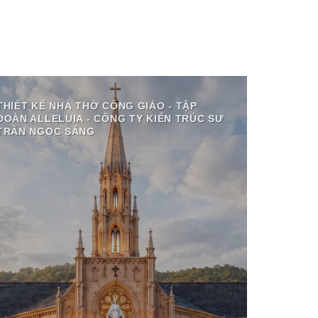
THIẾT KẾ NHÀ THỜ CÔNG GIÁO - TẬP
ĐOÀN ALLELUIA - CÔNG TY KIẾN TRÚC SƯ
TRẦN NGỌC SÁNG