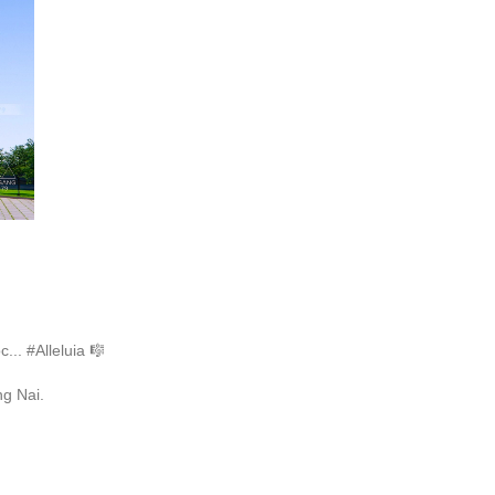
.. #Alleluia 🎼
ng Nai.