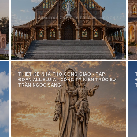
THIẾT KẾ NHÀ THỜ CÔNG GIÁO - TẬP
ĐOÀN ALLELUIA - CÔNG TY KIẾN TRÚC SƯ
TRẦN NGỌC SÁNG