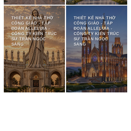
THIẾT KẾ NHÀ THỜ
THIẾT KẾ NHÀ THỜ
CÔNG GIÁO - TẬP
CÔNG GIÁO - TẬP
ĐOÀN ALLELUIA -
ĐOÀN ALLELUIA -
CÔNG TY KIẾN TRÚC
CÔNG TY KIẾN TRÚC
SƯ TRẦN NGỌC
SƯ TRẦN NGỌC
SÁNG
SÁNG
LIÊN HỆ VỚI CHÚNG TÔI