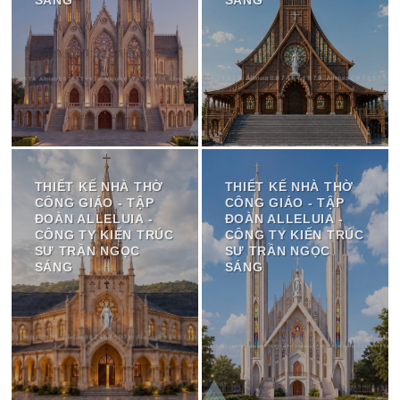
THIẾT KẾ NHÀ THỜ
THIẾT KẾ NHÀ THỜ
CÔNG GIÁO - TẬP
CÔNG GIÁO - TẬP
ĐOÀN ALLELUIA -
ĐOÀN ALLELUIA -
CÔNG TY KIẾN TRÚC
CÔNG TY KIẾN TRÚC
SƯ TRẦN NGỌC
SƯ TRẦN NGỌC
SÁNG
SÁNG