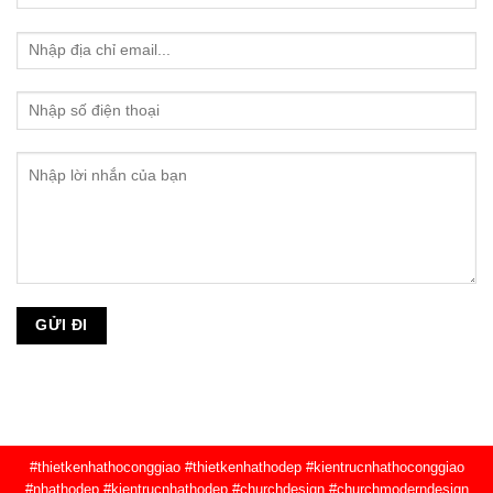
#thietkenhathoconggiao #thietkenhathodep #kientrucnhathoconggiao
#nhathodep #kientrucnhathodep #churchdesign #churchmoderndesign