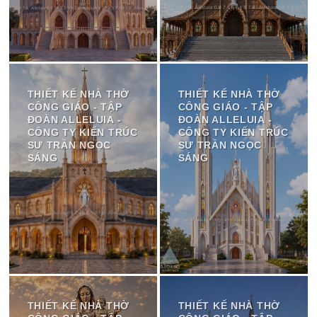
THIẾT KẾ NHÀ THỜ
THIẾT KẾ NHÀ THỜ
CÔNG GIÁO - TẬP
CÔNG GIÁO - TẬP
ĐOÀN ALLELUIA -
ĐOÀN ALLELUIA -
CÔNG TY KIẾN TRÚC
CÔNG TY KIẾN TRÚC
SƯ TRẦN NGỌC
SƯ TRẦN NGỌC
SÁNG
SÁNG
THIẾT KẾ NHÀ THỜ
THIẾT KẾ NHÀ THỜ