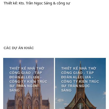
Thiết kế: Kts. Trần Ngọc Sáng & cộng sự
CÁC DỰ ÁN KHÁC
THIẾT KẾ NHÀ THỜ
THIẾT KẾ NHÀ THỜ
CÔNG GIÁO - TẬP
CÔNG GIÁO - TẬP
ĐOÀN ALLELUIA -
ĐOÀN ALLELUIA -
CÔNG TY KIẾN TRÚC
CÔNG TY KIẾN TRÚC
SƯ TRẦN NGỌC
SƯ TRẦN NGỌC
SÁNG
SÁNG