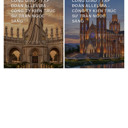
CÔNG GIÁO - TẬP
CÔNG GIÁO - TẬP
ĐOÀN ALLELUIA -
ĐOÀN ALLELUIA -
CÔNG TY KIẾN TRÚC
CÔNG TY KIẾN TRÚC
SƯ TRẦN NGỌC
SƯ TRẦN NGỌC
SÁNG
SÁNG
LIÊN HỆ VỚI CHÚNG TÔI
Kết nối với cộng đồng
Chúng tôi rất vui nếu nhận được những góp ý và phản hồi của
quý khách. Nếu có bất cứ câu hỏi nào, quý khách vui lòng điền