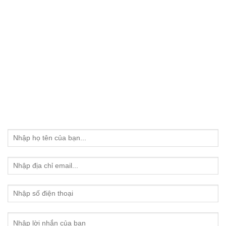
tôi cố gắng phát triển , càng ngày càng hoàn thiện hơn trong
công việc và dịch vụ chăm sóc khách hàng.
590/2 Phan Văn Trị, Phường 7, Quận Gò vấp, HCM .
Hotline: 0974.57.19.79
Alleluia.jsc@gmail.com