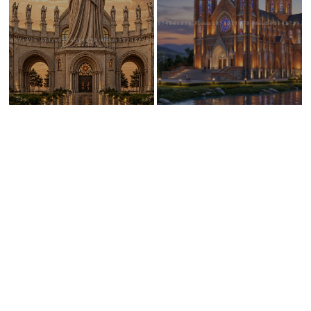
LIÊN HỆ VỚI CHÚNG TÔI
Kết nối với cộng đồng
Chúng tôi rất vui nếu nhận được những góp ý và phản hồi của
quý khách. Nếu có bất cứ câu hỏi nào, quý khách vui lòng điền
vào form trên và gửi cho chúng tôi. Chúng tôi sẽ phản hồi lại quý
khách trong thời gian sớm nhất.
Sự ủng hộ và tin tưởng của quý khách hàng là động lực để chúng